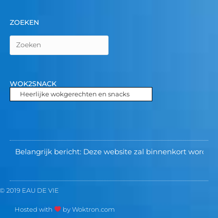
ZOEKEN
WOK2SNACK
Heerlijke wokgerechten en snacks
elangrijk bericht: Deze website zal binnenkort worden opgeh
© 2019 EAU DE VIE
Hosted with
by Woktron.com