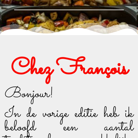
Chez François
Bonjour!
In de vorige editie heb ik
beloofd een aantal