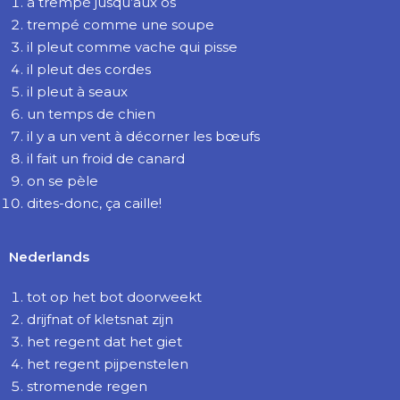
à trempé jusqu’aux os
trempé comme une soupe
il pleut comme vache qui pisse
il pleut des cordes
il pleut à seaux
un temps de chien
il y a un vent à décorner les bœufs
il fait un froid de canard
on se pèle
dites-donc, ça caille!
Nederlands
tot op het bot doorweekt
drijfnat of kletsnat zijn
het regent dat het giet
het regent pijpenstelen
stromende regen