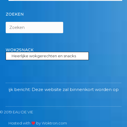
ZOEKEN
WOK2SNACK
Heerlijke wokgerechten en snacks
ht: Deze website zal binnenkort worden opgeheven! Na een 
© 2019 EAU DE VIE
Hosted with
by Woktron.com