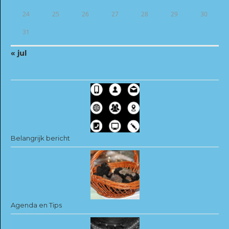
24
25
26
27
28
29
30
31
« jul
Belangrijk bericht
Agenda en Tips