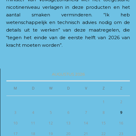
nicotineniveau verlagen in deze producten en het
aantal smaken verminderen. “Ik heb
wetenschappelijk en technisch advies nodig om de
details uit te werken” van deze maatregelen, die
“tegen het einde van de eerste helft van 2026 van
kracht moeten worden”.
AUGUSTUS 2026
M
D
W
D
V
Z
Z
1
2
3
4
5
6
7
8
9
10
11
12
13
14
15
16
17
18
19
20
21
22
23