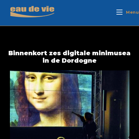
Menu
Binnenkort zes digitale minimusea
in de Dordogne