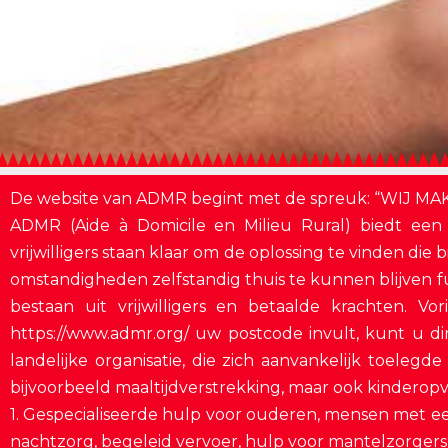
De website van ADMR begint met de spreuk: “WIJ M
ADMR (Aide à Domicile en Milieu Rural) biedt een
vrijwilligers staan ​​klaar om de oplossing te vinden d
omstandigheden zelfstandig thuis te kunnen blijven fun
bestaan uit vrijwilligers en betaalde krachten.
https://www.admr.org/ uw postcode invult, kunt u di
landelijke organisatie, die zich aanvankelijk toele
bijvoorbeeld maaltijdverstrekking, maar ook kinderopv
1. Gespecialiseerde hulp voor ouderen, mensen met 
nachtzorg, begeleid vervoer, hulp voor mantelzorgers, 