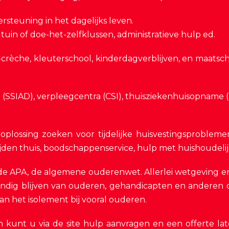
rsteuning in het dagelijks leven.
uin of doe-het-zelfklussen, administratieve hulp ed.
o-crèche, kleuterschool, kinderdagverblijven, en maats
g (SSIAD), verpleegcentra (CSI), thuisziekenhuisopname 
, oplossing zoeken voor tijdelijke huisvestingsproblem
ijden thuis, boodschappenservice, hulp met huishoudelij
 de APA, de algemene ouderenwet. Allerlei wetgeving e
tandig blijven van ouderen, gehandicapten en anderen di
van het isolement bij vooral ouderen.
kunt u via de site hulp aanvragen en een offerte la