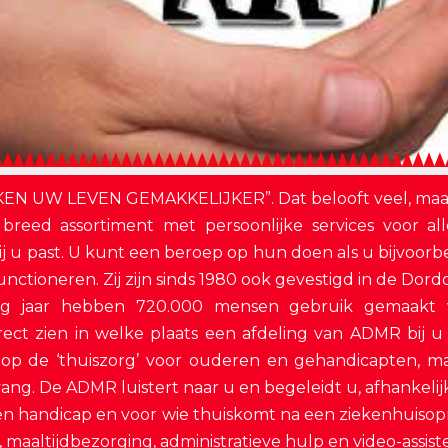
AKEN UW LEVEN GEMAKKELIJKER”. Dat belooft veel, ma
 breed assortiment met persoonlijke services voor 
ie bij u past. U kunt een beroep op hun doen als u bijvoo
ctioneren. Zij zijn sinds 1980 ook gevestigd in de Dordo
 Vorig jaar hebben 720.000 mensen gebruik gemaakt
rect zien in welke plaats een afdeling van ADMR bij u
gde op de ‘thuiszorg’ voor ouderen en gehandicapten, 
ang. De ADMR luistert naar u en begeleidt u, afhankeli
een handicap en voor wie thuiskomt na een ziekenhuis
maaltijdbezorging, administratieve hulp en video-assiste