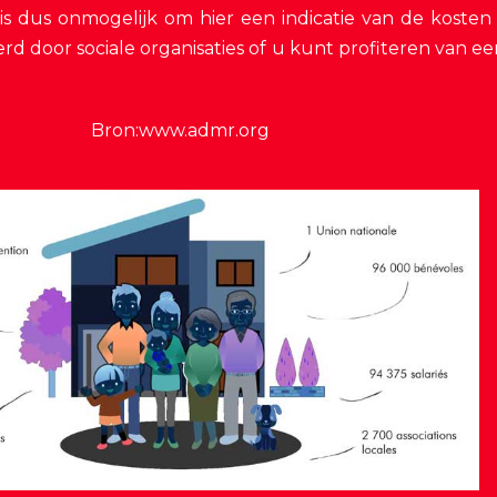
t is dus onmogelijk om hier een indicatie van de kost
d door sociale organisaties of u kunt profiteren van ee
Bron:www.admr.org