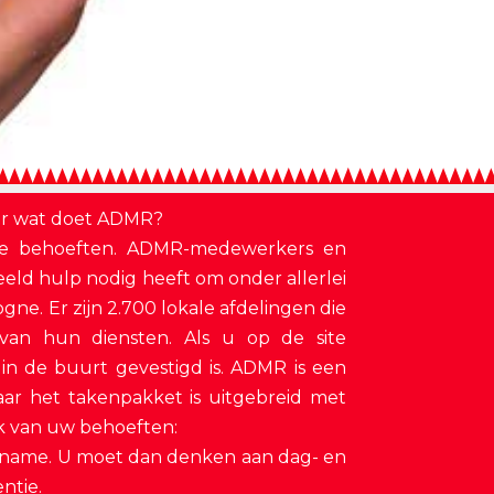
ar wat doet ADMR?
alle behoeften. ADMR-medewerkers en
rbeeld hulp nodig heeft om onder allerlei
gne. Er zijn 2.700 lokale afdelingen die
 van hun diensten. Als u op de site
 in de buurt gevestigd is. ADMR is een
maar het takenpakket is uitgebreid met
jk van uw behoeften:
opname. U moet dan denken aan dag- en
ntie.