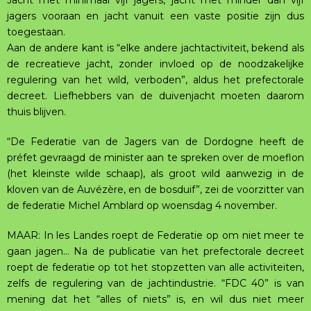
Jacht met minimaal vijf jagers, jacht met minder dan vijf
jagers vooraan en jacht vanuit een vaste positie zijn dus
toegestaan.
Aan de andere kant is “elke andere jachtactiviteit, bekend als
de recreatieve jacht, zonder invloed op de noodzakelijke
regulering van het wild, verboden”, aldus het prefectorale
decreet. Liefhebbers van de duivenjacht moeten daarom
thuis blijven.
“De Federatie van de Jagers van de Dordogne heeft de
préfet gevraagd de minister aan te spreken over de moeflon
(het kleinste wilde schaap), als groot wild aanwezig in de
kloven van de Auvézère, en de bosduif”, zei de voorzitter van
de federatie Michel Amblard op woensdag 4 november.
MAAR: In les Landes roept de Federatie op om niet meer te
gaan jagen… Na de publicatie van het prefectorale decreet
roept de federatie op tot het stopzetten van alle activiteiten,
zelfs de regulering van de jachtindustrie. “FDC 40” is van
mening dat het “alles of niets” is, en wil dus niet meer