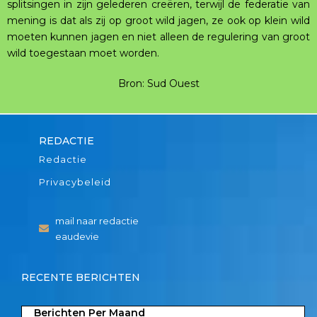
splitsingen in zijn gelederen creëren, terwijl de federatie van
mening is dat als zij op groot wild jagen, ze ook op klein wild
moeten kunnen jagen en niet alleen de regulering van groot
wild toegestaan moet worden.
Bron: Sud Ouest
REDACTIE
Redactie
Privacybeleid
mail naar redactie
eaudevie
RECENTE BERICHTEN
Berichten Per Maand