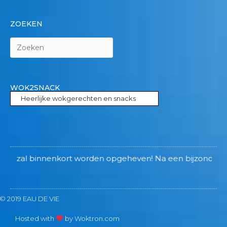
ZOEKEN
WOK2SNACK
Heerlijke wokgerechten en snacks
 zal binnenkort worden opgeheven! Na een bijzondere en moo
© 2019 EAU DE VIE
Hosted with
by Woktron.com