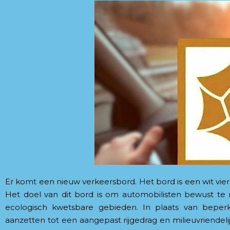
Er komt een nieuw verkeersbord. Het bord is een wit vie
Het doel van dit bord is om automobilisten bewust te
ecologisch kwetsbare gebieden. In plaats van beper
aanzetten tot een aangepast rijgedrag en milieuvriendeli