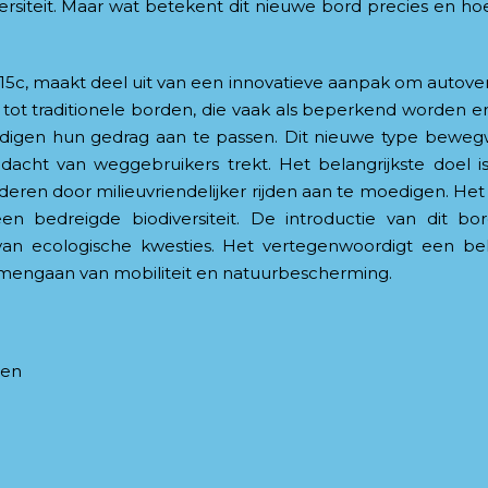
iteit. Maar wat betekent dit nieuwe bord precies en hoe
15c, maakt deel uit van een innovatieve aanpak om autove
tot traditionele borden, die vaak als beperkend worden erv
digen hun gedrag aan te passen. Dit nieuwe type bewegw
ndacht van weggebruikers trekt. Het belangrijkste doel 
en door milieuvriendelijker rijden aan te moedigen. Het i
 bedreigde biodiversiteit. De introductie van dit bo
van ecologische kwesties. Het vertegenwoordigt een bel
amengaan van mobiliteit en natuurbescherming.
den