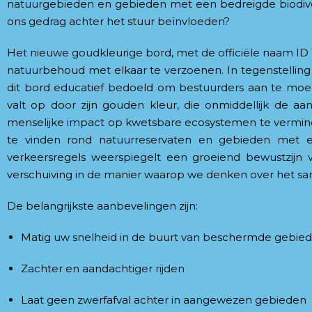
natuurgebieden en gebieden met een bedreigde biodivers
ons gedrag achter het stuur beïnvloeden?
Het nieuwe goudkleurige bord, met de officiële naam ID 
natuurbehoud met elkaar te verzoenen. In tegenstelling 
dit bord educatief bedoeld om bestuurders aan te moe
valt op door zijn gouden kleur, die onmiddellijk de aa
menselijke impact op kwetsbare ecosystemen te verminder
te vinden rond natuurreservaten en gebieden met een
verkeersregels weerspiegelt een groeiend bewustzijn 
verschuiving in de manier waarop we denken over het s
De belangrijkste aanbevelingen zijn:
Matig uw snelheid in de buurt van beschermde gebie
Zachter en aandachtiger rijden
Laat geen zwerfafval achter in aangewezen gebieden