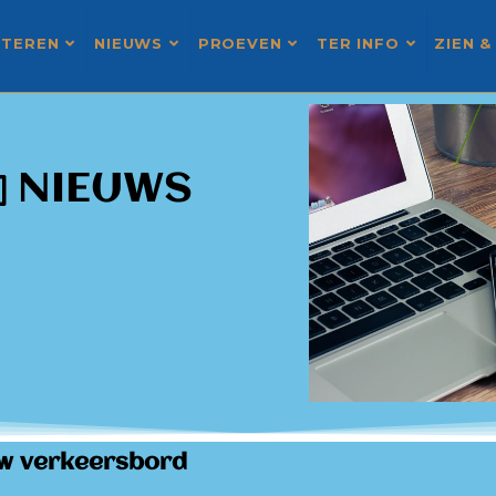
STEREN
NIEUWS
PROEVEN
TER INFO
ZIEN &
NIEUWS
w verkeersbord