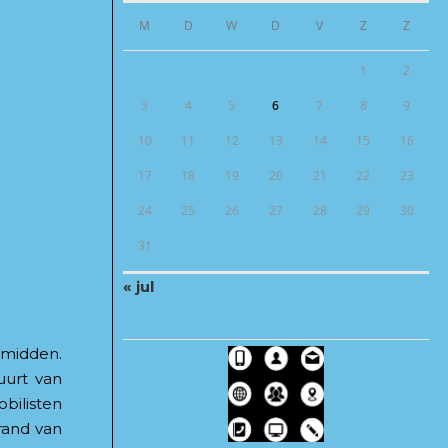
M
D
W
D
V
Z
Z
1
2
3
4
5
6
7
8
9
10
11
12
13
14
15
16
17
18
19
20
21
22
23
24
25
26
27
28
29
30
31
« jul
 midden.
uurt van
bilisten
rand van