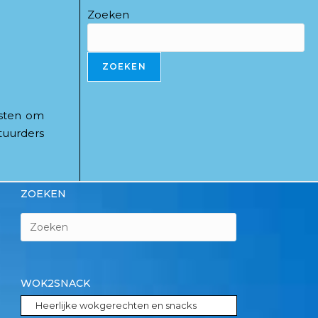
Zoeken
ZOEKEN
isten om
tuurders
ZOEKEN
WOK2SNACK
Heerlijke wokgerechten en snacks