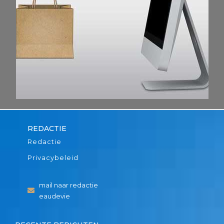
REDACTIE
Redactie
Privacybeleid
mail naar redactie
eaudevie