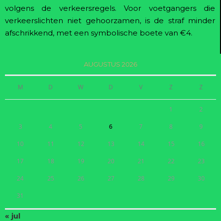
volgens de verkeersregels. Voor voetgangers die
verkeerslichten niet gehoorzamen, is de straf minder
afschrikkend, met een symbolische boete van €4.
AUGUSTUS 2026
M
D
W
D
V
Z
Z
1
2
3
4
5
6
7
8
9
10
11
12
13
14
15
16
17
18
19
20
21
22
23
24
25
26
27
28
29
30
31
« jul