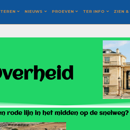
STEREN
NIEUWS
PROEVEN
TER INFO
ZIEN &
verheid
 rode lijn in het midden op de snelweg?