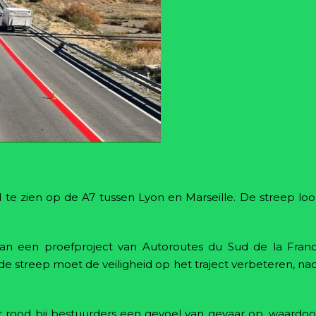
d te zien op de A7 tussen Lyon en Marseille. De streep lo
van een proefproject van Autoroutes du Sud de la France
 streep moet de veiligheid op het traject verbeteren, nad
r rood bij bestuurders een gevoel van gevaar op, waardoo