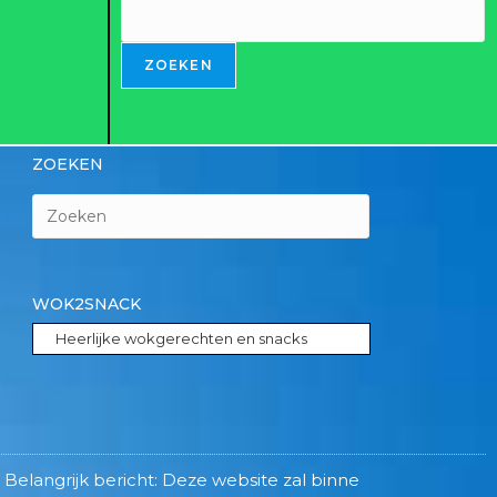
ZOEKEN
ZOEKEN
WOK2SNACK
Heerlijke wokgerechten en snacks
angrijk bericht: Deze website zal binnenkort worden opgeh