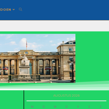
 DOEN
AUGUSTUS 2026
M
D
W
D
V
Z
Z