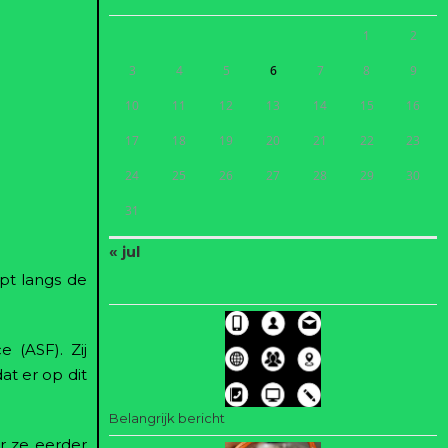
1
2
3
4
5
6
7
8
9
10
11
12
13
14
15
16
17
18
19
20
21
22
23
24
25
26
27
28
29
30
31
« jul
opt langs de
 (ASF). Zij
at er op dit
Belangrijk bericht
r ze eerder