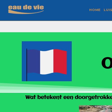
HOME
LUI
O
Wat betekent een doorgetrokken