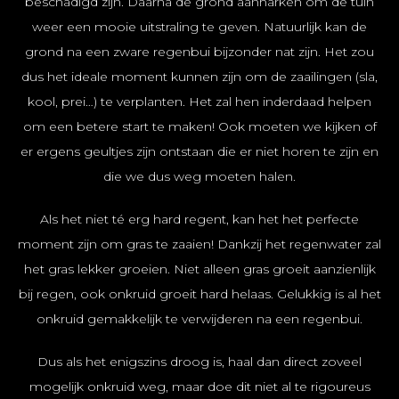
beschadigd zijn. Daarna de grond aanharken om de tuin
weer een mooie uitstraling te geven. Natuurlijk kan de
grond na een zware regenbui bijzonder nat zijn. Het zou
dus het ideale moment kunnen zijn om de zaailingen (sla,
kool, prei…) te verplanten. Het zal hen inderdaad helpen
om een ​​betere start te maken! Ook moeten we kijken of
er ergens geultjes zijn ontstaan die er niet horen te zijn en
die we dus weg moeten halen.
Als het niet té erg hard regent, kan het het perfecte
moment zijn om gras te zaaien! Dankzij het regenwater zal
het gras lekker groeien. Niet alleen gras groeit aanzienlijk
bij regen, ook onkruid groeit hard helaas. Gelukkig is al het
onkruid gemakkelijk te verwijderen na een regenbui.
Dus als het enigszins droog is, haal dan direct zoveel
mogelijk onkruid weg, maar doe dit niet al te rigoureus