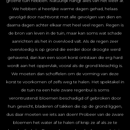
groene tuin hebben. Natuurlijk hangt alles van het weer af.
We hebben al heerlijke warme dagen gehad, helaas
gevolgd door nachtvorst met alle gevolgen van dien en
daarna dagen achter elkaar met heel veel regen. Regen is
de bron van leven in de tuin, maar kan soms wat schade
aanrichten als het in overvloed valt. Als de regen zeer
overvloedig is op grond die eerder door droogte werd
gehavend, dan kan een soort korst ontstaan die erg hard
wordt aan het oppervlak, vooral als de grond kleiachtig is.
We moeten dan schoffelen om de vorming van deze
korst te voorkomen of zelfs weg te halen. Het spektakel in
de tuin na een hele zware regenbui is soms
verontrustend: bloemen beschadigd of gebroken door
hun gewicht, bladeren of takken die op de grond liggen,
dus daar moeten we iets aan doen! Probeer van de zware
bloemen het water af te halen of knip ze af als ze te