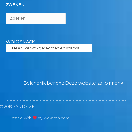
ZOEKEN
WOK2SNACK
Heerlijke wokgerechten en snacks
Belangrijk bericht: Deze website zal binnenkort wo
© 2019 EAU DE VIE
Hosted with
by Woktron.com