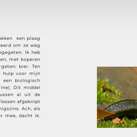
lakken een plaag
obeerd om ze weg
opgegeten. Ik heb
len, met koperen
geten: bier. Ten
 hulp voor mijn
 een biologisch
ine). Dit middel
tussen al uit de
flessen afgeknipt
igszins. Ach, als
r mee, dacht ik.