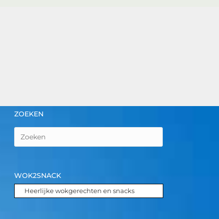
ZOEKEN
WOK2SNACK
Heerlijke wokgerechten en snacks