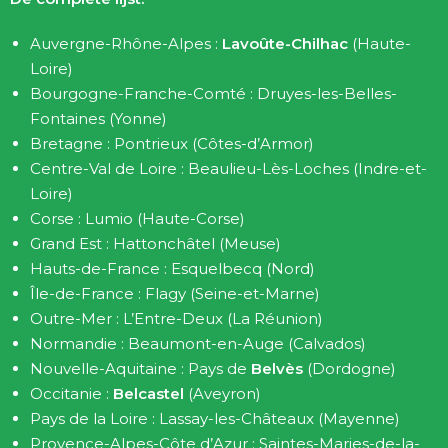
Auvergne-Rhône-Alpes :
Lavoûte-Chilhac
(Haute-
Loire)
Bourgogne-Franche-Comté : Druyes-les-Belles-
Fontaines (Yonne)
Bretagne : Pontrieux (Côtes-d’Armor)
Centre-Val de Loire : Beaulieu-Lès-Loches (Indre-et-
Loire)
Corse : Lumio (Haute-Corse)
Grand Est : Hattonchâtel (Meuse)
Hauts-de-France : Esquelbecq (Nord)
Île-de-France : Flagy (Seine-et-Marne)
Outre-Mer : L’Entre-Deux (La Réunion)
Normandie : Beaumont-en-Auge (Calvados)
Nouvelle-Aquitaine : Pays de
Belvès
(Dordogne)
Occitanie :
Belcastel
(Aveyron)
Pays de la Loire : Lassay-les-Châteaux (Mayenne)
Provence-Alpes-Côte d’Azur : Saintes-Maries-de-la-