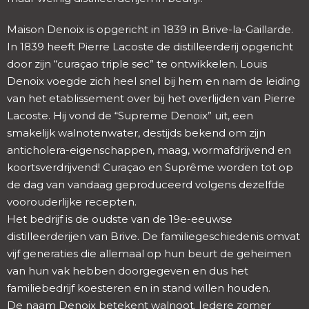
Maison Denoix is opgericht in 1839 in Brive-la-Gaillarde.
In 1839 heeft Pierre Lacoste de distilleerderij opgericht
door zijn “curaçao triple sec” te ontwikkelen. Louis
Denoix voegde zich heel snel bij hem en nam de leiding
van het etablissement over bij het overlijden van Pierre
Lacoste. Hij vond de “Supreme Denoix” uit, een
smakelijk walnotenwater, destijds bekend om zijn
anticholera-eigenschappen, maag, wormafdrijvend en
koortsverdrijvend! Curaçao en Suprême worden tot op
de dag van vandaag geproduceerd volgens dezelfde
voorouderlijke recepten.
Het bedrijf is de oudste van de 19e-eeuwse
distilleerderijen van Brive. De familiegeschiedenis omvat
vijf generaties die allemaal op hun beurt de geheimen
van hun vak hebben doorgegeven en dus het
familiebedrijf koesteren en in stand willen houden.
De naam Denoix betekent walnoot. Iedere zomer