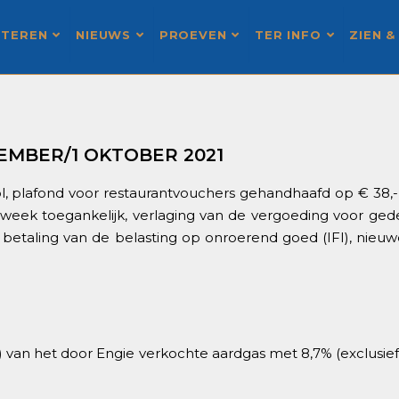
STEREN
NIEUWS
PROEVEN
TER INFO
ZIEN &
EMBER/1 OKTOBER 2021
ol, plafond voor restaurantvouchers gehandhaafd op
€ 38,-
week toegankelijk, verlaging van de vergoeding voor ged
e betaling van de belasting op onroerend goed (IFI), ni
van het door Engie verkochte aardgas met 8,7% (exclusief 