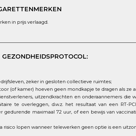
SIGARETTENMERKEN
en in prijs verlaagd.
ET GEZONDHEIDSPROTOCOL:
rijfsleven, zeker in gesloten collectieve ruimtes;
oor (of kamer) hoeven geen mondkapje te dragen als ze all
, dienstverleners, uitzendkrachten en onderaannemers die 
ire te overleggen, d.w.z. het resultaat van een RT-PCR
gedurende maximaal 72 uur, of een bewijs van vaccinatie 
risico lopen wanneer telewerken geen optie is een uitzon